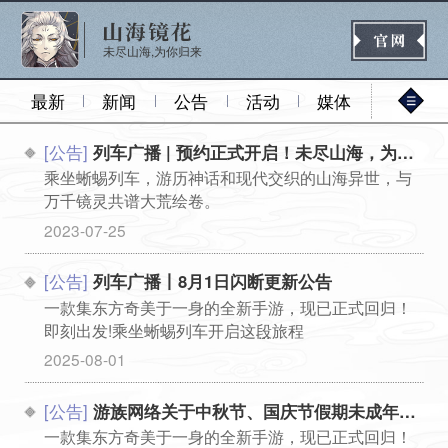
未尽山海,为你归来
最新
新闻
公告
活动
媒体
[公告]
列车广播 | 预约正式开启！未尽山海，为你归来！
官网首页
乘坐蜥蜴列车，游历神话和现代交织的山海异世，与
万千镜灵共谱大荒绘卷。
2023-07-25
新闻
公告
活动
媒体
[公告]
列车广播丨8月1日闪断更新公告
一款集东方奇美于一身的全新手游，现已正式回归！
即刻出发!乘坐蜥蜴列车开启这段旅程
热门
新手
进阶
玩法
...
2025-08-01
[公告]
游族网络关于中秋节、国庆节假期未成年人游戏限时的通知
一款集东方奇美于一身的全新手游，现已正式回归！