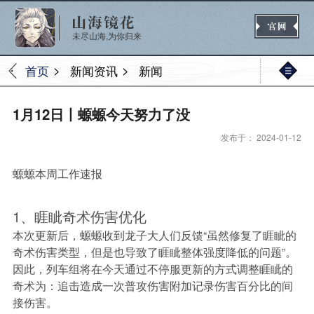
未尽山海,为你归来
>
>
首页
新闻资讯
新闻
官网首页
1月12日丨螈螈今天努力了没
发布于： 2024-01-12
新闻
公告
活动
媒体
螈螈本周工作速报
1、睚眦奇术伤害优化
热门
新手
进阶
玩法
本次更新后，螈螈收到龙子大人们反馈“虽然修复了睚眦的
奇术伤害类型，但是也导致了睚眦整体强度降低的问题”。
因此，列车组将在今天通过不停服更新的方式调整睚眦的
奇术为：追击造成一次普攻伤害附加记录伤害百分比的间
接伤害。