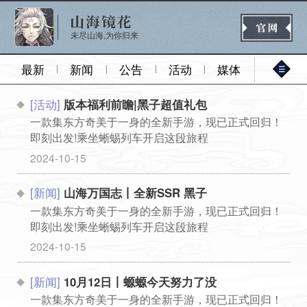
未尽山海,为你归来
最新
新闻
公告
活动
媒体
[活动]
版本福利前瞻|黑子超值礼包
官网首页
一款集东方奇美于一身的全新手游，现已正式回归！
即刻出发!乘坐蜥蜴列车开启这段旅程
...
2024-10-15
新闻
公告
活动
媒体
[新闻]
山海万国志丨全新SSR 黑子
一款集东方奇美于一身的全新手游，现已正式回归！
即刻出发!乘坐蜥蜴列车开启这段旅程
热门
新手
进阶
玩法
...
2024-10-15
[新闻]
10月12日丨螈螈今天努力了没
一款集东方奇美于一身的全新手游，现已正式回归！