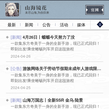
未尽山海,为你归来
最新
新闻
公告
活动
媒体
[新闻]
4月26日丨螈螈今天努力了没
官网首页
一款集东方奇美于一身的全新手游，现已正式回归！
即刻出发!乘坐蜥蜴列车开启这段旅程
...
2024-04-26
新闻
公告
活动
媒体
[公告]
游族网络关于劳动节假期未成年人游戏限时的通知
一款集东方奇美于一身的全新手游，现已正式回归！
即刻出发!乘坐蜥蜴列车开启这段旅程
热门
新手
进阶
玩法
...
2024-04-25
[新闻]
山海万国志丨全新SSR 金乌·陆景
一款集东方奇美于一身的全新手游，现已正式回归！