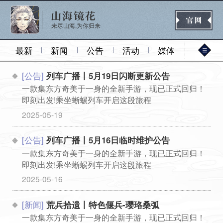
未尽山海,为你归来
最新
新闻
公告
活动
媒体
[公告]
列车广播丨5月19日闪断更新公告
官网首页
一款集东方奇美于一身的全新手游，现已正式回归！
即刻出发!乘坐蜥蜴列车开启这段旅程
...
2025-05-19
新闻
公告
活动
媒体
[公告]
列车广播丨5月16日临时维护公告
一款集东方奇美于一身的全新手游，现已正式回归！
即刻出发!乘坐蜥蜴列车开启这段旅程
热门
新手
进阶
玩法
...
2025-05-16
[新闻]
荒兵拾遗丨特色偃兵-璎珞桑弧
一款集东方奇美于一身的全新手游，现已正式回归！