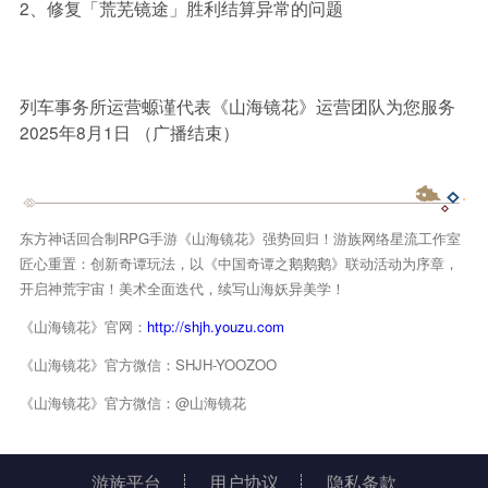
2、修复「荒芜镜途」胜利结算异常的问题
列车事务所运营螈谨代表《山海镜花》运营团队为您服务
2025年8月1日 （广播结束）
东方神话回合制RPG手游《山海镜花》强势回归！游族网络星流工作室
匠心重置：创新奇谭玩法，以《中国奇谭之鹅鹅鹅》联动活动为序章，
开启神荒宇宙！美术全面迭代，续写山海妖异美学！
《山海镜花》官网：
http://shjh.youzu.com
《山海镜花》官方微信：SHJH-YOOZOO
《山海镜花》官方微信：@山海镜花
游族平台
用户协议
隐私条款