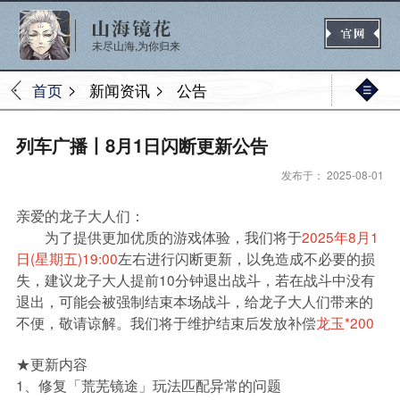
未尽山海,为你归来
>
>
首页
新闻资讯
公告
官网首页
列车广播丨8月1日闪断更新公告
发布于： 2025-08-01
新闻
公告
活动
媒体
亲爱的龙子大人们：
为了提供更加优质的游戏体验，我们将于
2025年8月1
日(星期五)19:00
左右进行闪断更新，以免造成不必要的损
失，建议龙子大人提前10分钟退出战斗，若在战斗中没有
热门
新手
进阶
玩法
退出，可能会被强制结束本场战斗，给龙子大人们带来的
不便，敬请谅解。我们将于维护结束后发放补偿
龙玉*200
★更新内容
1、修复「荒芜镜途」玩法匹配异常的问题