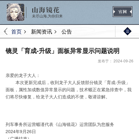
未尽山海,为你归来
>
>
首页
新闻资讯
公告
官网首页
镜灵「育成-升级」面板异常显示问题说明
发布于： 2024-09-26
新闻
公告
活动
媒体
亲爱的龙子大人：
本次更新完成后，收到龙子大人反馈部分镜灵「育成-升级」
面板，属性加成数值异常显示的问题，技术螈正在紧急排查中，我
们将尽快修复，给龙子大人们造成的不便，敬请谅解。
热门
新手
进阶
玩法
列车事务所运营螈谨代表《山海镜花》运营团队为您服务
2024年9月26日
（广播结束）