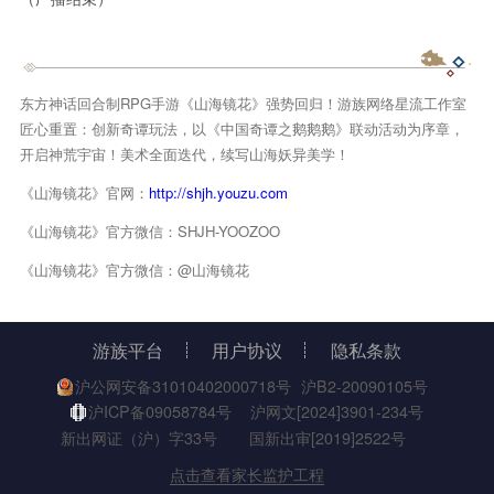
东方神话回合制RPG手游《山海镜花》强势回归！游族网络星流工作室
匠心重置：创新奇谭玩法，以《中国奇谭之鹅鹅鹅》联动活动为序章，
开启神荒宇宙！美术全面迭代，续写山海妖异美学！
《山海镜花》官网：
http://shjh.youzu.com
《山海镜花》官方微信：SHJH-YOOZOO
《山海镜花》官方微信：@山海镜花
游族平台
用户协议
隐私条款
沪公网安备31010402000718号
沪B2-20090105号
沪ICP备09058784号
沪网文[2024]3901-234号
新出网证（沪）字33号
国新出审[2019]2522号
点击查看家长监护工程