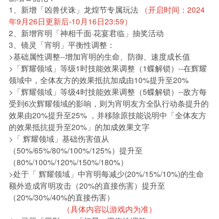
1、新增「凶兽伏诛」龙煌节专属玩法
（开启时间：2024
年9月26日更新后-10月16日23:59）
2、新增宵明「神相千面·花宴君临」抽奖活动
3、镜灵「宵明」平衡性调整：
>基础属性调整--增加宵明的生命、防御、速度成长值
>「辉耀领域」等级1时技能效果调整（1蝶解锁）--在辉耀
领域中，全体友方的效果抵抗加成由10%提升至20%
>「辉耀领域」等级4时技能效果调整（5蝶解锁）--敌方每
受到6次辉耀领域的影响，则为宵明友方全队行动条提升的
效果由20%提升至25%
，并移除原技能说明中「
全体友方
的效果抵抗提升至20%」
的加成效果文字
>「 辉耀领域」基础伤害值从
（50%/65%/80%/100%/125%）提升至
（80%/100%/120%/150%/180%）
>处于「 辉耀领域」中宵明每减少(20%/15%/10%)的生命
额外造成宵明攻击（20%的直接伤害）提升至
（20%/30%/40%的直接伤害）
（具体内容以游戏内为准）