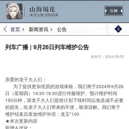
未尽山海,为你归来
>
>
首页
新闻资讯
公告
官网首页
列车广播 | 9月26日列车维护公告
发布于： 2024-09-25
新闻
公告
活动
媒体
亲爱的龙子大人们：
为了提供更加优质的游戏体验，我们将于2024年9月26
日（星期四）
14:30-16:30
进行停服维护。预计维护时间
热门
新手
进阶
玩法
150分钟，请龙子大人们提前计划下线时间以免造成不必要
的损失，给龙子大人们带来的不便，敬请谅解。我们将于
维护结束后发放维护补偿：龙玉*100
★本次更新内容
新增＆优化：