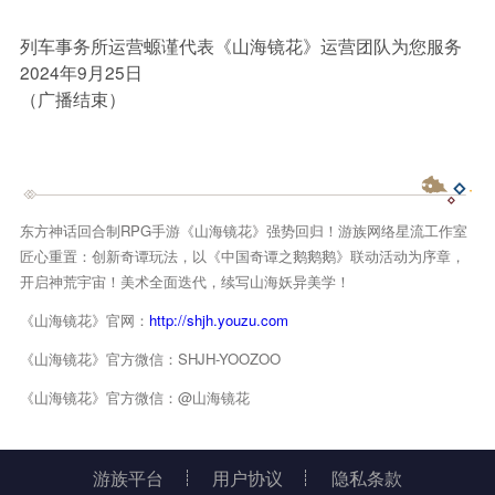
列车事务所运营螈谨代表《山海镜花》运营团队为您服务
2024年9月25日
（广播结束）
东方神话回合制RPG手游《山海镜花》强势回归！游族网络星流工作室
匠心重置：创新奇谭玩法，以《中国奇谭之鹅鹅鹅》联动活动为序章，
开启神荒宇宙！美术全面迭代，续写山海妖异美学！
《山海镜花》官网：
http://shjh.youzu.com
《山海镜花》官方微信：SHJH-YOOZOO
《山海镜花》官方微信：@山海镜花
游族平台
用户协议
隐私条款