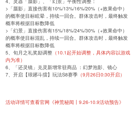
4、灵器「蜃影」、「幻景」平衡性调整：
>「蜃影」
直接伤害
有10%/13%/16%/20%（
+效果命中
）
的概率使目标眩晕，持续一回合。群体攻击时，最终触发
概率将根据目标数降低
>「幻景」
直接伤害
有15%/18%/24%/30%（
+效果命中
）
的概率使目标混乱，持续一回合。群体攻击时，最终触发
概率将根据目标数降低
5、旬月之礼奖励调整
（10.1起开始调整，具体内容以游戏
内为准）
6、「还灵镜」兑灵新增常驻商品 ：幻梦泡影、镜心
7、开启【琅琊斗擂】玩法S8赛季
（9月26日0:30开启）
活动详情可查看官网《神荒秘闻丨9.26-10.9活动预告》