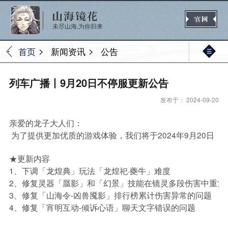
未尽山海,为你归来
>
>
首页
新闻资讯
公告
官网首页
列车广播丨9月20日不停服更新公告
发布于： 2024-09-20
新闻
公告
活动
媒体
亲爱的龙子大人们：
 为了提供更加优质的游戏体验，我们将于2024年9月20日
★更新内容
热门
新手
进阶
玩法
1、下调「龙煌典」玩法「龙煌祀·夔牛」难度
2、修复灵器「蜃影」和「幻景」技能在镜灵多段伤害中重复
3、修复「山海令-凶兽魇影」排行榜累计伤害异常的问题
4、修复「宵明互动-倾诉心语」聊天文字错误的问题