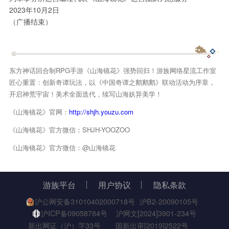
2023年10月2日
（广播结束）
东方神话回合制RPG手游《山海镜花》强势回归！游族网络星流工作室
匠心重置：创新奇谭玩法，以《中国奇谭之鹅鹅鹅》联动活动为序章，
开启神荒宇宙！美术全面迭代，续写山海妖异美学！
《山海镜花》官网：
http://shjh.youzu.com
《山海镜花》官方微信：SHJH-YOOZOO
《山海镜花》官方微信：@山海镜花
游族平台
用户协议
隐私条款
沪公网安备31010402000718号
沪B2-20090105号
沪ICP备09058784号
沪网文[2024]3901-234号
新出网证（沪）字33号
国新出审[2019]2522号