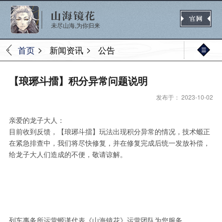
未尽山海,为你归来
>
>
首页
新闻资讯
公告
官网首页
【琅琊斗擂】积分异常问题说明
发布于： 2023-10-02
新闻
公告
活动
媒体
亲爱的龙子大人：
目前收到反馈，【琅琊斗擂】玩法出现积分异常的情况，技术螈正
在紧急排查中，我们将尽快修复，并在修复完成后统一发放补偿，
给龙子大人们造成的不便，敬请谅解。
热门
新手
进阶
玩法
列车事务所运营螈谨代表《山海镜花》运营团队为您服务