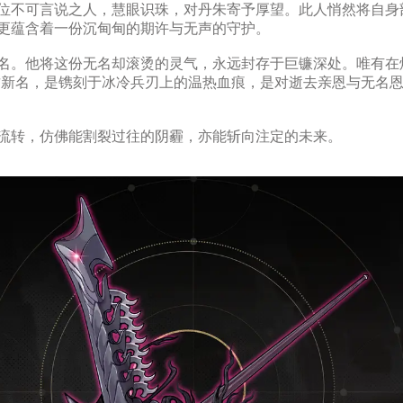
位不可言说之人，慧眼识珠，对丹朱寄予厚望。此人悄然将自身
更蕴含着一份沉甸甸的期许与无声的守护。
名。他将这份无名却滚烫的灵气，永远封存于巨镰深处。唯有在
这新名，是镌刻于冰冷兵刃上的温热血痕，是对逝去亲恩与无名
流转，仿佛能割裂过往的阴霾，亦能斩向注定的未来。