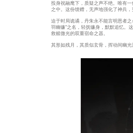
投身祝融麾下，质疑之声不绝。唯有一
之中。这份馈赠，无声地强化了神兵，
迫于时局诡谲，丹朱永不能言明恩者之
羽幽镰”之名，轻抚镰身，默默追忆。
救赎微光的双重宿命之器。
其形如残月，其质似玄骨，挥动间幽光