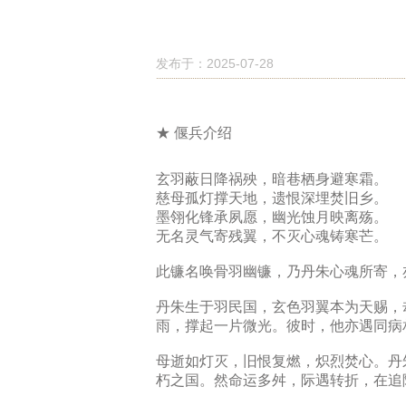
发布于：2025-07-28
★ 偃兵介绍
玄羽蔽日降祸殃，暗巷栖身避寒霜。
慈母孤灯撑天地，遗恨深埋焚旧乡。
墨翎化锋承夙愿，幽光蚀月映离殇。
无名灵气寄残翼，不灭心魂铸寒芒。
此镰名唤骨羽幽镰，乃丹朱心魂所寄，
丹朱生于羽民国，玄色羽翼本为天赐，
雨，撑起一片微光。彼时，他亦遇同病
母逝如灯灭，旧恨复燃，炽烈焚心。丹
朽之国。然命运多舛，际遇转折，在追