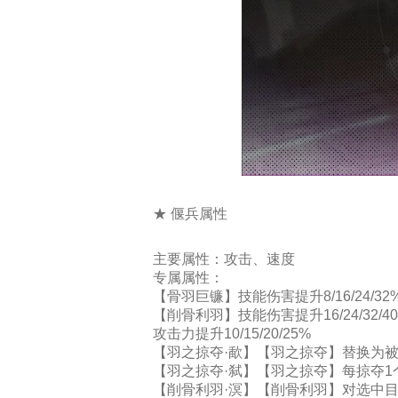
★ 偃兵属性
主要属性：
攻击、速度
专属属性：
【骨羽巨镰】技能伤害提升8/16/24/32
【削骨利羽】技能伤害提升16/24/32/4
攻击力提升10/15/20/25%
【羽之掠夺·歃】【羽之掠夺】替换为
【羽之掠夺·弑】【羽之掠夺】每掠夺1
【削骨利羽·溟】【削骨利羽】对选中目