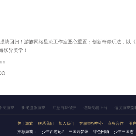
》强势回归！游族网络星流工作室匠心重置：创新奇谭玩法，以
海妖异美学！
com
OO
不良游戏
拒绝盗版游戏
注意自我保护
谨防受骗上当
适度游戏益
关于游族
联系我们
加入我们
客服举报中心
商务合作
用
推荐游戏：
少年西游记2
三国云梦录
绯色回响
少年三国志