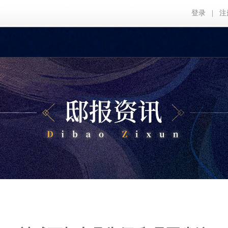
登录
注
|