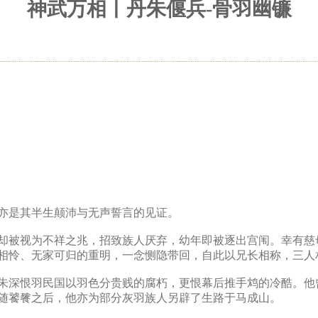
神武万相丨丹朱偃兵-骨羽幽镰
亦是其半生颠沛与无声誓言的见证。
却被视为不祥之兆，招致族人厌弃，幼年即被逐出宫闱。幸有慈
相怜、无家可归的重明，一念恻隐带回，自此以兄长相称，三人
朱深恨羽民国以羽色分贵贱的腐朽，更恨幕后推手鸩的冷酷。他
随饕餮之后，他亦为部分灰羽族人另辟了生路于马成山。