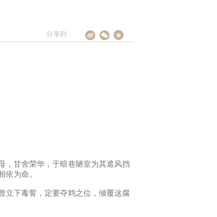
分享到：
母，甘舍荣华，于暗巷陋室为其遮风挡
相依为命。
曾立下毒誓，定要夺鸩之位，倾覆这腐