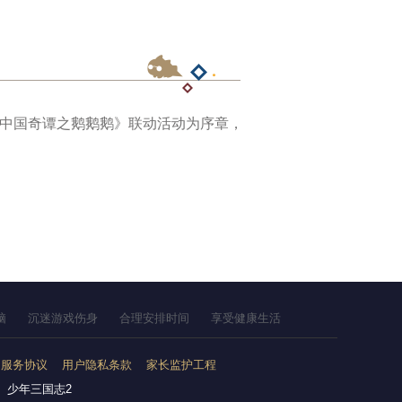
《中国奇谭之鹅鹅鹅》联动活动为序章，
脑
沉迷游戏伤身
合理安排时间
享受健康生活
户服务协议
用户隐私条款
家长监护工程
少年三国志2