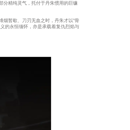
部分精纯灵气，托付于丹朱惯用的巨镰
烽烟暂歇、刀刃无血之时，丹朱才以“骨
恩义的永恒缅怀，亦是承载着复仇烈焰与