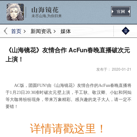
未尽山海,为你归来
>
>
首页
新闻资讯
媒体
官网首页
《山海镜花》友情合作 AcFun春晚直播破次元
上演！
发布于： 2020-01-21
新闻
公告
活动
媒体
AC饭，团圆FUN!由《山海镜花》友情合作的AcFun春晚直播将
于1月23日20:30准时破次元壁上演，手工耿、敬汉卿、小缸和阿灿
等大咖将纷纷现身，带来万象精彩。感兴趣的龙子大人，请一定不
热门
新手
进阶
玩法
要错！
详情请戳这里！