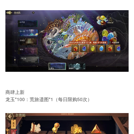
商肆上新
龙玉*100：荒旅遗图*1（每日限购50次）