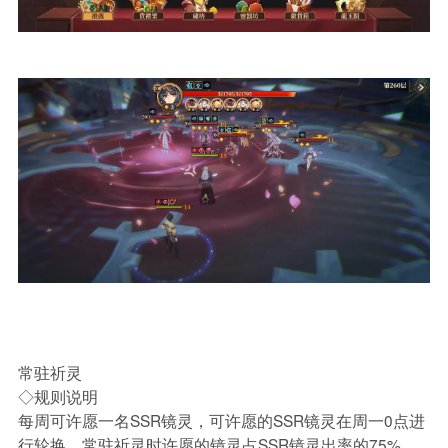
常驻祈灵
◇规则说明
每周可许愿一名SSR镜灵，可许愿的SSR镜灵在周一0点进
行轮换。常驻祈灵时许愿的镜灵占SSR镜灵出率的75%，