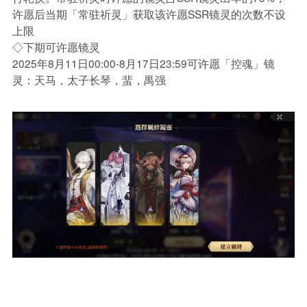
许愿后当期「常驻祈灵」获取该许愿SSR镜灵的次数不设
上限
◇下期可许愿镜灵
2025年8月11日00:00-8月17日23:59可许愿「控魂」镜
灵：天马，太子长琴，蜚，禺强