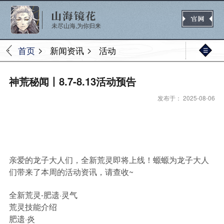
未尽山海,为你归来
>
>
首页
新闻资讯
活动
官网首页
神荒秘闻丨8.7-8.13活动预告
发布于： 2025-08-06
新闻
公告
活动
媒体
亲爱的龙子大人们，全新荒灵即将上线！螈螈为龙子大人
热门
新手
进阶
玩法
们带来了本周的活动资讯，请查收~
全新荒灵-肥遗·灵气
荒灵技能介绍
肥遗·炎